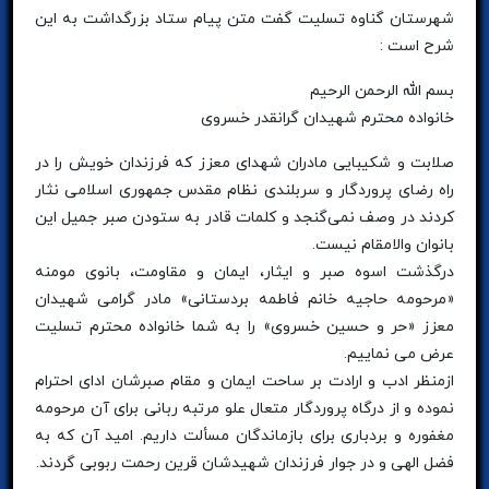
شهرستان گناوه تسلیت گفت متن پیام ستاد بزرگداشت به این
شرح است :
بسم الله الرحمن الرحیم
خانواده محترم شهیدان گرانقدر خسروی
صلابت و شکیبایی مادران شهدای معزز که فرزندان خویش را در
راه رضای پروردگار و سربلندی نظام مقدس جمهوری اسلامی نثار
کردند در وصف نمی‌گنجد و کلمات قادر به ستودن صبر جمیل این
بانوان والامقام نیست.
درگذشت اسوه صبر و ایثار، ایمان و مقاومت، بانوی مومنه
«مرحومه حاجیه خانم فاطمه بردستانی» مادر گرامی شهیدان
معزز «حر و حسین خسروی» را به شما خانواده محترم تسلیت
عرض می نماییم.
ازمنظر ادب و ارادت بر ساحت ایمان و مقام صبرشان ادای احترام
نموده و از درگاه پروردگار متعال علو مرتبه ربانی برای آن مرحومه
مغفوره و بردباری برای بازماندگان مسألت داریم. امید آن که به
فضل الهی و در جوار فرزندان شهیدشان قرین رحمت ربوبی گردند.