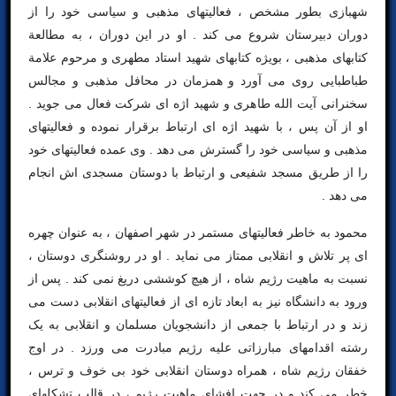
شهبازی بطور مشخص ، فعالیتهای مذهبی و سیاسی خود را از
دوران دبیرستان شروع می کند . او در این دوران ، به مطالعة
کتابهای مذهبی ، بویژه کتابهای شهید استاد مطهری و مرحوم علامة
طباطبایی روی می آورد و همزمان در محافل مذهبی و مجالس
سخنرانی آیت الله طاهری و شهید اژه ای شرکت فعال می جوید .
او از آن پس ، با شهید اژه ای ارتباط برقرار نموده و فعالیتهای
مذهبی و سیاسی خود را گسترش می دهد . وی عمده فعالیتهای خود
را از طریق مسجد شفیعی و ارتباط با دوستان مسجدی اش انجام
می دهد .
محمود به خاطر فعالیتهای مستمر در شهر اصفهان ، به عنوان چهره
ای پر تلاش و انقلابی ممتاز می نماید . او در روشنگری دوستان ،
نسبت به ماهیت رژیم شاه ، از هیچ کوششی دریغ نمی کند . پس از
ورود به دانشگاه نیز به ابعاد تازه ای از فعالیتهای انقلابی دست می
زند و در ارتباط با جمعی از دانشجویان مسلمان و انقلابی به یک
رشته اقدامهای مبارزاتی علیه رژیم مبادرت می ورزد . در اوج
خفقان رژیم شاه ، همراه دوستان انقلابی خود بی خوف و ترس ،
خطر می کند و در جهت افشای ماهیت رژیم ، در قالب تشکلهای