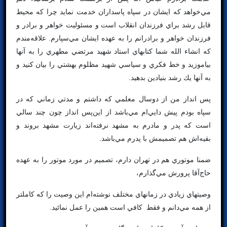
مي‌خواهد كه ايشان در سپاه پاسداران خدمت نمايد چرا كه محيط
قابل رشد براي فرزندان انقلاب است و مسئوليت خواهر و برادر و
فرزندان خواهر و برادرانم را به عهده ايشان مي‌سپارم. علاقه‌مندم
كه انشاء الله شما كتابهاي استاد شهيد مرتضي مطهري را به آنها
بياموزيد و خط فكري و سياسي شهيد مظلوم بهشتي را بيان كنيد و
به آنها يك رشد بنيادين بدهيد.
پس انداز من از دوسال معلمي كه داشتم و مدتي زماني كه در
سپاه بودم پيش دايي‌ام مي‌باشد از اين‌پس انداز چون چند سالي
است كه پدر و مادرم به مشهد نرفته‌اند زيارت مشهد بروند و
بقيه‌اش هم تصميمش با پدرم مي‌باشد.
ضمنا موتوري هم در تهران دارم، تصميم در مورد موتور را به عهده
حاج‌آقا پرورش مي‌گذارم،
وصيتهاي زيادي در زمانهاي مختلف نوشته‌ام اين وصيت را كه كاملتر
از همه مي‌دانم و فقط كافي است همين را عمل نمائيد.