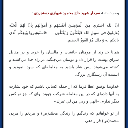
وصیت نامه
سردار شهید حاج محمود شهبازی دستجردی
:
انَّ الله اشتَري مِنَ الْمؤمِنينَ أنفُسَهُم وَ أموالَهُم بِأنَّ لَهُمُ الْجَنَّه
يُقاتِلونَ في سَبيلِ الله فَيَقْتُلُونَ وَ يُقْتَلُون . . . فَاستَبشِروا بِبَيعِكُم الّذي
بايَعتُم به وَ ذلك هُوَ الفَوزُ العظيم.
همانا خداوند از مومنان جانشان و مالشان را خريد و در مقابل
سراي بهشت را قرار داد و مومنان مي‌جنگند. در راه خدا مي‌كشند و
كشته مي‌شوند. پس شاد باشيد به معامله‌اي كه سودا نموديد و
اينست آن رستگاري بزرگ.
خداوندا توفيق عطا فرما كه از جمله كساني باشيم كه خود بشارت
به آنها داده‌اي كه در اين معامله شركت جويند. واي كه جز تو كس
ديگر ندارم. «الهي و ربي من لي غيرك»
از تو خواهانم كه زندگيم را زندگي محمّد(ص) و مردنم را مردن
محمد(ص) قرار دهي