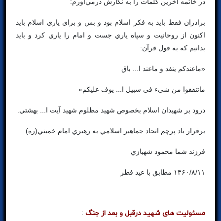
در خاتمه آخرين كلمات را به نگارش درمي‌آورم:
برادران فقط بايد به فكر اسلام بود و بس و براي ياري اسلام بايد
اكنون از روحانيت و سپاه ياري جست و امام را ياري كرد و بايد
بدانيم كه به قول قرآن:
«ماعندكم ينفد و ماعند ا... باق
ماتنفقوا من شيء في سبيل ا... يوف عليكم»
درود بر شهيدان اسلام بخصوص شهيد مظلوم شهيد آيت ا... بهشتي.
برقرار باد پرچم اتحاد جماهير اسلامي به رهبري امام خميني(ره)
فرزند شما محمود شهبازي
۱۳۶۰/۸/۱۱ مطابق با عيد فطر
مسئولیت های شهید درقبل و بعد از جنگ
: