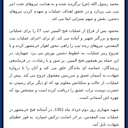
محمد رسول الله (ص) برگزیده شده و به هدایت نیروهای تحت امر
تیپ می پردازد و در تحقق اهداف عملیات و منهدم کردن نیروهای
دشمن، نقش و سهم بسزایی ایفا می کند.
محمود پس از فراغ از عملیات فتح المبین تیپ 27 را برای عملیاتی
وسیع و بزرگتر تجهیز و آماده می کند. او برای اجرای عملیات بیت
المقدس، نیروهای زبده تیپ را راهی محور اهواز خرمشهر کرده و با
شروع رمز عملیات، به خطوط دشمن یورش می برد. شهبازی، در
این حمله نیز همچون فتح المبین، پر شور و با رشادت، در فرماندهی
رزمندگان، حماسه ای ماندگار خلق می کند و آنان را تا دروازة
شهادت به آسمان عشق و سرزمین معشوق عروج می کند. پیش از
عملیات، از حالت و سکناتش معلوم بود که او دیگر برای رسیدن به
حضرت دوست برات عشق را دریافت کرده است و مشخص بود که
چهره اش آسمانی است.
شهید شهبازی روز دوم خرداد ماه 1361، در آستانة فتح خرمشهر در
عملیات بیت المقدس، بر اثر اصابت ترکش خمپاره، به فوز عظمای
شهادت نایل آمد.