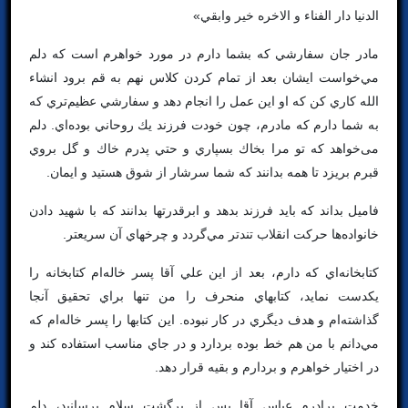
الدنيا دار الفناء و الاخره خير وابقي»
مادر جان سفارشي كه بشما دارم در مورد خواهرم است كه دلم
مي‌خواست ايشان بعد از تمام كردن كلاس نهم به قم برود انشاء
الله كاري كن كه او اين عمل را انجام دهد و سفارشي عظيم‌تري كه
به شما دارم كه مادرم، چون خودت فرزند يك روحاني بوده‌اي. دلم
می‌خواهد كه تو مرا بخاك بسپاري و حتي پدرم خاك و گل بروي
قبرم بريزد تا همه بدانند كه شما سرشار از شوق هستيد و ايمان.
فاميل بداند كه بايد فرزند بدهد و ابرقدرتها بدانند كه با شهيد دادن
خانواده‌ها حركت انقلاب تندتر مي‌گردد و چرخهاي آن سريعتر.
كتابخانه‌اي كه دارم، بعد از اين علي آقا پسر خاله‌ام كتابخانه را
يكدست نمايد، كتابهاي منحرف را من تنها براي تحقيق آنجا
گذاشته‌ام و هدف ديگري در كار نبوده. اين كتابها را پسر خاله‌ام كه
مي‌دانم با من هم خط بوده بردارد و در جاي مناسب استفاده كند و
در اختيار خواهرم و بردارم و بقيه قرار دهد.
خدمت برادرم عباس آقا پس از برگشت سلام برسانيد، دلم