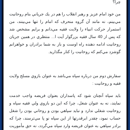
چرا؟
من خود امام عزيز و رهبر انقلاب را هم در يك جرياني بنام روحانيت
مي‌بينم، نه مانند آن گروه منحرف كه امام را تنها مي‌بينند، من
استمرار حركت انبياء را ولايت فقيه مي‌دانم و برايم مشخص شد
كه پس از 40 سال فقيه بزرگوار آيت ا... منتظري در همين جريان
روحانيت ادامه دهنده راه اوست و باز به شما برادران و خواهرانم
گوشزد مي‌كنم كه روحانيت را كنار مگذاريد.
سفارش دوم من درباره سپاه مي‌باشد به عنوان بازوي مسلح ولايت
فقيه و روحانيت :
بايد سپاه آنچنان شود كه پاسداران بعنوان فريضه واجب خدمت
نمايند، نه به عنوان شغل، چرا كه اين دو بازوي ولي فقيه سپاه و
روحانيت شغلي ندارد و نبايد سپاهي بودن و روحاني بودن را شغل
حساب نمود، چقدر ابرقدرتها از اين سپاه نو پا مي‌ترسند، چرا كه
برادر سپاهي به عنوان فريضه وارد سپاه مي‌گردد، نه حق مأموريت