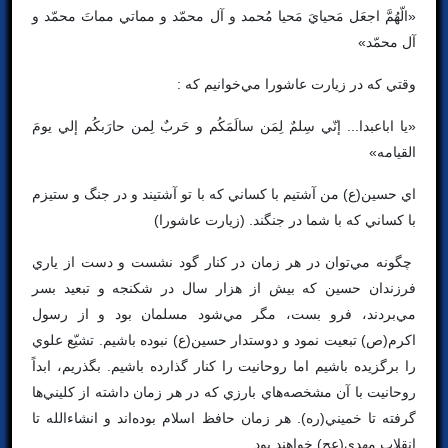
«الّهُمَّ اجعَل مَحيايَ مَحيا مُحمد و آل محمّد و مماتي مماتَ محمّد و
آل محمّد»
وقتي كه در زيارت عاشورا مي‌خوانيم كه :
«يا اباعبدا... إنّي سِلمٌ لِمَن سالَمَكُم و حَربٌ لِمن حارَبكُم إلي يومَ
القيامه»
اي حسين(ع) من آشتيم با كساني كه با تو آشتيند و در جنگ و ستيزم
با كساني كه با شما در جنگند. (زيارت عاشورا)
چگونه مي‌توان در هر زمان در كنار گود نشست و دست از ياري
فرزندان حسين كه بيش از هزار سال در شكنجه و تبعيد بسر
مي‌بردند، فرو بست، مگر مي‌شود مسلمان بود و از رسول
اكرم(ص) تبعيت نمود و دوستدار حسين(ع) نبوده باشيم. تشيّع علوي
را برگزيده باشيم اما روحانيت را كنار گذارده باشيم. بگذريم، ابداً
روحانيت با آن مشخصه‌هاي بارزي كه در هر زمان داشته از كليني‌ها
گرفته تا خميني(ره). هر زمان حافظ اسلام بوده‌اند و انشاءالله تا
انقلاب مهدي(عج) خواهند بود.