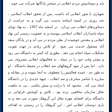
یابد و دوشادوش مردم انقلابی در تسخیر پادگانها شرکت می جوید .
شهبازی با شور انقلابی که داشت، پس از تحقق انقلاب اسلامی ،
چند روزی در کمیته اسلحه بدست می گیرد و به حراست از
دستاوردهای انقلاب می پردازد . در اسفند ماه 1357 ، به نهاد نوپای
سپاه پاسداران انقلاب اسلامی پیوسته و به عضویت رسمی این نهاد
انقلابی و مقدس جوشیده از بطن مردم در می آید و در پادگان سعد
آباد مشغول خدمت می شود . او تلاش زیادی در جهت تقویت
تشکیلات سپاه انجام می دهد ، بطوری که کمتر به دانشگاه می رود
و بیشتر وقت خود را در سپاه ، به فعالیتهای انقلابی مصروف می
دارد . اما پس از نفوذ گروهکهای ضد انقلاب در محیط دانشگاه ، او
به طور جد ، عمده فعالیتش را معطوف به آنجا نموده و در مقابله و
مبارزه با عناصر منحرف و ضد انقلاب ، جبهة جدیدی را در دانشگاه
ایجاد می کند . محمود که با درایت و بینش مکتبی ، پی به ماهیت
نفاق سازمان منافقین برده بود ، تلاش و کوشش فراوانی در
دانشگاه برای افشای چهرة نفاق این گروهک صورت می دهد و به
یاری دوستان انقلابی اش ، این گروهک را در رسیدن به اهداف
شومش ، مایوس می کند .