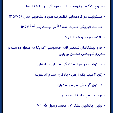
- جزو پیشگامان نهضت انقلاب فرهنگی در داتشگاه ها
- مسئولیت در گردهمایی تظاهرات های دانشجویی سال 56-1357
(ره)
(س)
- حفاظت فیزیکی حضرت امام
در بهشت زهرا
1357
(ره)
- دانشجوی پیرو خط امام
- جزو پیشگامان تسخیر لانه جاسوسی آمریکا به همراه دوست و
همرزم شهیدش محسن وزوایی
- مسئولیت در جهادسازندگی سمنان و دامغان
- رکن 2 تیپ یک زرهی - پادگان اسلام آبادغرب
- مسئول گزینش سپاه پاسداران
- فرمانده سپاه استان همدان
(ص)
- اولین جانشین لشکر 27 محمد رسول الله