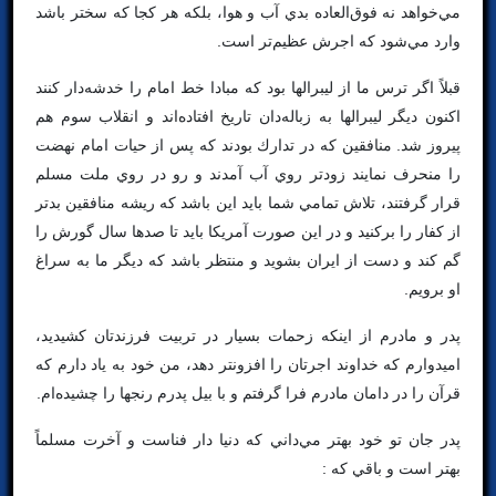
مي‌خواهد نه فوق‌العاده بدي آب و هوا، بلكه هر كجا كه سختر باشد
وارد مي‌شود كه اجرش عظيم‌تر است.
قبلاً اگر ترس ما از ليبرالها بود كه مبادا خط امام را خدشه‌دار كنند
اكنون ديگر ليبرالها به زباله‌دان تاريخ افتاده‌اند و انقلاب سوم هم
پيروز شد. منافقين كه در تدارك بودند كه پس از حيات امام نهضت
را منحرف نمايند زودتر روي آب آمدند و رو در روي ملت مسلم
قرار گرفتند، تلاش تمامي شما بايد اين باشد كه ريشه منافقين بدتر
از كفار را بركنيد و در اين صورت آمريكا بايد تا صدها سال گورش را
گم كند و دست از ايران بشويد و منتظر باشد كه ديگر ما به سراغ
او برويم.
پدر و مادرم از اينكه زحمات بسيار در تربيت فرزندتان كشيديد،
اميدوارم كه خداوند اجرتان را افزونتر دهد، من خود به ياد دارم كه
قرآن را در دامان مادرم فرا گرفتم و با بيل پدرم رنجها را چشيده‌ام.
پدر جان تو خود بهتر مي‌داني كه دنيا دار فناست و آخرت مسلماً
بهتر است و باقي كه :