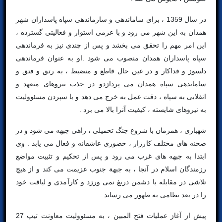
در سال 1359 ، برای ساماندهی و سازماندهی سپاه پاسداران شهر
همدان به این شهر می رود و با عزمی استوار و فعالیتی گسترده ،
این امر مهم را تحقق می بخشد و پس از چندی نیز به فرماندهی
سپاه پاسداران همدان منصوب می شود .او به عنوان فرماندهی
دلسوز و فداکار و در عین حال قاطع و منضبط ، به رتق و فتق و
ساماندهی سپاه همدان می پردازدو در جذب نیروهای متعهد و
انقلابی به سپاه ، دقت عمل به خرج می دهد و با سپردن مسئوولیت
به نیروهای شایسته ، کیفیت آنرا بالا می برد .
شهبازی ، همزمان با شروع جنگ تحمیلی ، راهی جبهه می شود و در
صحنه های مختلف کارزار ، حضوری عاشقانه و فعال می یابد . وی
ابتدا به جبهه های غرب می رود و پس از تحکیم و تثبیت مواضع
رزمندگان اسلام در آنجا ، به جبهة جنوب عزیمت می کند و از هیچ
تلاشی در مقابله با دشمن دریغ نمی ورزد و کارآمدی و لیاقت خود
را در بعد نظامی به ظهور می رساند .
پیش از آغاز عملیات فتح المبین ، به مسئوولیت معاونت تیپ 27