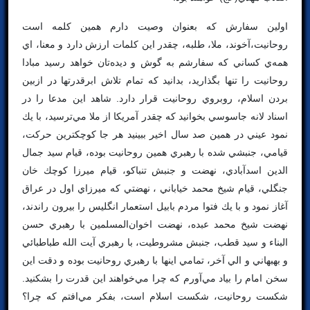
اولين سفارش كه بعنوان وصيت دارم همين كلمه است
روحانيت،آخوند، ملا، طلبه، چقدر اين كلمات ارزش دارد و معنا، اي
همه‌ي كساني كه سفارشم به گوش و ديده‌تان خواهد رسيد مبادا
روحانيت را تنها بگذاريد، بدانيد كه تمام تلاش ابرقدرتها در ازبين
بردن اسلام، روبروي روحانيت قرار دارد. شاهد اين مدعا را در
اسناد لانه جاسوسي بخوانيد كه چقدر آمريكا از ملا مي‌ترسيد، با يك
نمود عيني در همين صد سال اخير ببينيد هر جا كوچكترين حركت،
قيامي، جنبشي شده با رهبري همين روحانيت بوده، قيام سيد جمال
الدين اسدآبادي، نهضت و جنبش تنباكو، قيام ميرزا كوچك خان
جنگلي، قيام شيخ محمد خياباني ، نهضتي كه ميرزاي اول در عراق
آغاز نمود و با يك فتوا مردم بابيل استعمار انگليس را بيرون راندند،
نهضت شيخ محمد عبده، نهضت اخوان‌المسلمين با رهبري حسن
البناء و سيد قطب، جنبش مشروطيت، با رهبري آيت الله طباطبائي
و بهبهاني و الي آخر، تمامي اينها با رهبري روحانيت بوده و دقت اين
سخن امام را بياد مي‌آورم كه چرا مي‌خواهند اين قدرت را بشكنيد.
شكست روحانيت، شكست اسلام است، بفكر مي‌افتم كه چرا؟