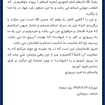
بقية الله الاعظم امام المهدي (عليه السلام ) پيوند خواهيم زد. که
انقلاب جهاني اسلام مي باشد و به اين منظور بايد جهاد در راه خدا
را برگزيد.
و من با آگاهي کامل به راهم که مسير الله است، اين حرکت را
برگزيدم. البته اين بار سرباز اسلام هستم و جانباز ميهن اسلاميم
که مايه افتخار و سرافرازي من مي باشد و اميدوارم در اين راه ما
به پيروزي بر کفر يا « شهادت» که نهايت آرزوي ما مي باشد،
برسيم. چرا که شکست ما شکست اسلام و انقلابمان مي باشد.
امروز افتخارمان اين است که در راه عقيده اي جهاد ميکنم که به
حقانيت آن کاملاً آگاهيم و غير از اين راهي برايمان نمي ماند که
ما پيروز شويم و يا «شهادت» را چون اسلحه اي مرگبار بر فرق
دشمن فرود آوريم...
والسلام به اميد پيروزي
مورخه 1359/8/16 روز جمعه
محمد درويشي