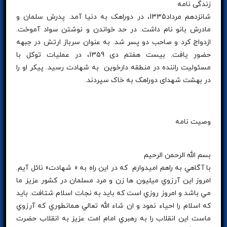
زندگی نامه
شانزدهم مرداد1335، در دوراهک به دنیا آمد. پدرش سلمان و
مادرش بانو نام داشت. در حد خواندن و نوشتن سواد آموخت.
ازدواج کرد و صاحب دو پسر شد. به عنوان سرباز ارتش در جبهه
حضور یافت. بیست هفتم دی 1359، در عملیات توکل با
مسئولیت راننده در منطقه دارخوین به شهادت رسید. پیکر او را
در بهشت شهدای دوراهک به خاک سپردند.
وصیت نامه
بسم الله الرحمن الرحيم
با آگاهي به راهم اميدوارم که در اين راه به « شهادت» نائل آيم.
امروز اين آرزوي ميليون ها زن و مرد مسلمان در کشور عزيز ما
مي باشد و امروز روزي است که بايد به نجات اسلام شتافت. بايد
که اسلام را احياء نمود و ان شاء الله تعالي همانطوري که آرزوي
ماست اين انقلاب را به رهبري امام امت عزيز به انقلاب حضرت