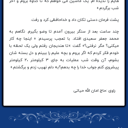
هایم را ندیده ام. یک ماشین می خواهم که تا گناوه بروم و آخر
شب برگردم.»
پشت فرمان دستی تکان داد و خداحافظی کرد و رفت.
چند ساعت بعد از سنگر بیرون آمدم تا وضو بگیرم. نگاهم به
محمد جعفر سعیدی افتاد. با تعجب پرسیدم: « اینجا چه کار
میکنی؟ مگر نرفتی؟» گفت :«تا هندیجان رفتم ولی یک لحظه با
خودم فکر کردم که اگر بروم و بچه علیم را ببینم و دل بسته شان
بشوم، آن وقت شب عملیات به جای ۳ کیلومتر ،۲ کیلومتر
پیشروی کنم جواب خدا را چه بدهم؟به دلم نهیب زدم و برگشتم.»
راوی :حاج امان الله حیاتی