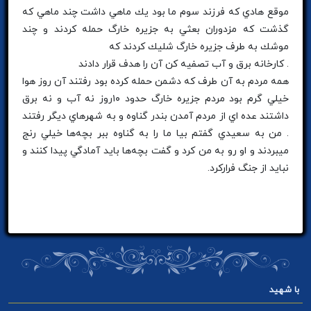
موقع هادي كه فرزند سوم ما بود يك ماهي داشت چند ماهي كه
گذشت كه مزدوران بعثي به جزيره خارگ حمله كردند و چند
موشك به طرف جزيره خارگ شليك كردند كه
. كارخانه برق و آب تصفيه كن آن را هدف قرار دادند
همه مردم به آن طرف كه دشمن حمله كرده بود رفتند آن روز هوا
خيلي گرم بود مردم جزيره خارگ حدود ۱۰روز نه آب و نه برق
داشتند عده اي از مردم آمدن بندر گناوه و به شهرهاي ديگر رفتند
. من به سعيدي گفتم بيا ما را به گناوه ببر بچه‌ها خيلي رنج
ميبردند و او رو به من كرد و گفت بچه‌ها بايد آمادگي پيدا كنند و
نبايد از جنگ فراركرد.
با شهید