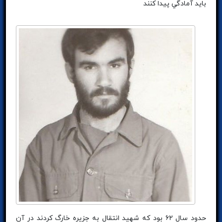
بايد آمادگي پيدا كنند
حدود سال ۶۲ بود كه شهيد انتقال به جزيره خارگ كردند در آن