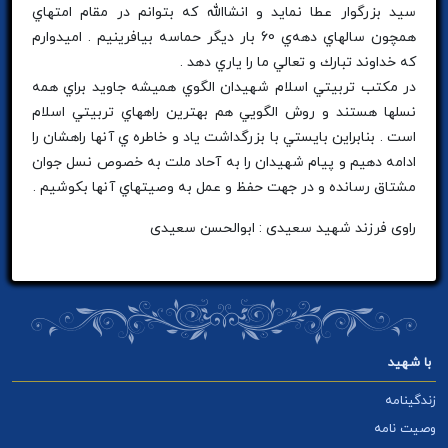
سيد بزرگوار عطا نمايد و انشاالله كه بتوانم در مقام امتهاي
همچون سالهاي دهه‌ي 60 بار ديگر حماسه بيافرينيم . اميدوارم
كه خداوند تبارك و تعالي ما را ياري دهد .
در مكتب تربيتي اسلام شهيدان الگوي هميشه جاويد براي همه
نسلها هستند و روش الگويي هم بهترين راههاي تربيتي اسلام
است . بنابراين بايستي با بزرگداشت ياد و خاطره ي آنها راهشان را
ادامه دهيم و پيام شهيدان را به آحاد ملت به خصوص نسل جوان
مشتاق رسانده و در جهت حفظ و عمل به وصيتهاي آنها بكوشيم .
راوی فرزند شهید سعیدی : ابوالحسن سعیدی
با شهید
زندگینامه
وصیت نامه