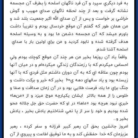
به فرد ديگري سپرد و آن فرد ناگهان اسلحه را بطرف آن مجسمه
نشانه گرفت و بعد از چند لحظه ناگهان صداي مهيب و گوش
خراشي بر خواست و پس از آن صداي الله اكبر جمعيت بلند شد و
من همان طور كه گفتم آن موقع خردسال بودم و تقريباً داشت
باورم ميشد كه آن مجسمه دشمن ما بود و به وسيله اسلحه
هدف گرفته شده و نابود كرديد و من براي اولين بار با صداي
اسلحه آشنا شدم.
واقعاً ياد آن روزها بخير من هر چند آن موقع كوچك بودم ولي
احساس ميكردم كه با رزمندگان زندگي ميكرده‌ام و در ميان آنها
بودم چون علاقه اي كه به آن دوران داشتم مثل فردي كه با آنها
زيسته بود و ياد سالهاي دهه ي60 بخير كه خير و بركت داشت و
جنگ براي ما يك فرصت طلايي بود و در آن زمان صداقت و صفا و
خلوص را از همه بالاتر ايشان يكپارچه موج ميزد و از «من‌ها»
خبري نبود هرچه بود «ما‌ها» در او كه حضرت حق جل جلاله محو
شده بوديم و خود را سر از پا نمي شناختيم يادش بخير ، يادش
بخير و...
امروز جانشين بحق آن رهبر كبير فرزانه و سفر كرده ، رهبر
عزيزمان كه خدا حفظش كند و به ما توفيق اطاعت و پيروي از آن