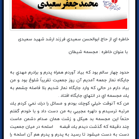
خاطره اي از حاج ابوالحسن سعيدي فرزند ارشد شهید سعیدی
با عنوان خاطره : مجسمه شيطان
حدود چهار سالم بود كه بياد آوردم همراه پدرم و برادرم مهدي به
جايگاه نماز جمعه آمديم آن روز جمعيت تقريباً شلوغ بود و من
بياد دارم در حالي كه وارد جايگاه نماز شديم بلا فاصله چشمم به
يك مجسمه اي در انتهاي جايگاه افتاد .
من كه آنوقت خيلي كوچك بودم و مسائل را درك نمي كردم يك
مرتبه ترسيدم و دلهره عجيبي به من دست داد و با خودم گفتم
حتماً اين مجسمه بد هيكل و زشت همان صدام دشمن ماست
چند دقيقه كه گذشت ديدم يك قبضه اسلحه در ميان جمعيت
دست به دست ميشود تا رسيد به پدرم و پدرم هم آن اسلحه را